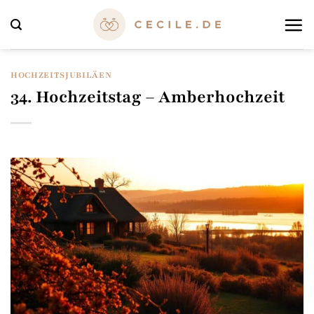
Zum
Inhalt
springen
HOCHZEITSJUBILÄEN
34. Hochzeitstag – Amberhochzeit