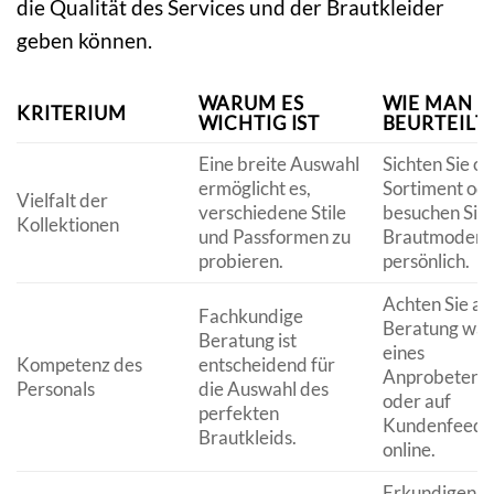
die Qualität des Services und der Brautkleider
geben können.
WARUM ES
WIE MAN E
KRITERIUM
WICHTIG IST
BEURTEILT
Eine breite Auswahl
Sichten Sie on
ermöglicht es,
Sortiment od
Vielfalt der
verschiedene Stile
besuchen Sie 
Kollektionen
und Passformen zu
Brautmodeng
probieren.
persönlich.
Achten Sie au
Fachkundige
Beratung wä
Beratung ist
eines
Kompetenz des
entscheidend für
Anprobeterm
Personals
die Auswahl des
oder auf
perfekten
Kundenfeedb
Brautkleids.
online.
Erkundigen Si