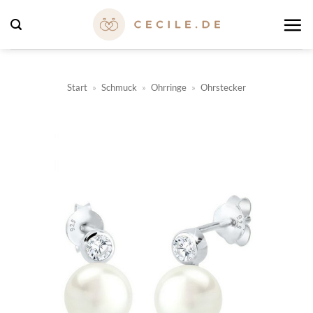
Zum
Inhalt
springen
Start
»
Schmuck
»
Ohrringe
»
Ohrstecker