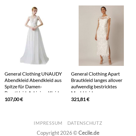
General Clothing UNAUDY
General Clothing Apart
Abendkleid Abendkleid aus
Brautkleid langes allover
Spitze für Damen-
aufwendig bestricktes
Brautkleid-A-Linien-Kleid
Meshkleid
107,00
€
321,81
€
Spitze
IMPRESSUM
DATENSCHUTZ
Copyright 2026 ©
Cecile.de