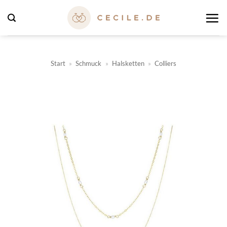
Zum
Inhalt
springen
Start
»
Schmuck
»
Halsketten
»
Colliers