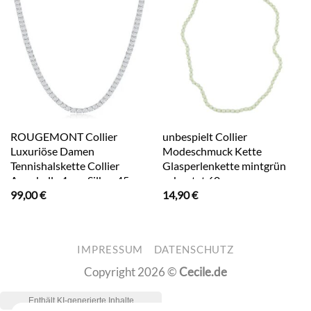
ROUGEMONT Collier
unbespielt Collier
Luxuriöse Damen
Modeschmuck Kette
Tennishalskette Collier
Glasperlenkette mintgrün
Annabella 4mm Silber 45 cm,
geknotet 60 cm,
99,00
€
14,90
€
Wasserfest
Modeschmuck für Damen
IMPRESSUM
DATENSCHUTZ
Copyright 2026 ©
Cecile.de