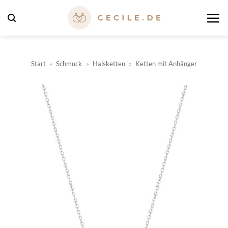
Zum
Inhalt
springen
Start
»
Schmuck
»
Halsketten
»
Ketten mit Anhänger