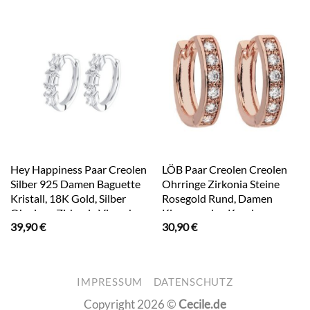
Hey Happiness Paar Creolen
LÖB Paar Creolen Creolen
Silber 925 Damen Baguette
Ohrringe Zirkonia Steine
Kristall, 18K Gold, Silber
Rosegold Rund, Damen
Ohrringe Zirkonia Viereck
Klappcreolen Kreolen
39,90
€
30,90
€
klein, Brautschmuck
Huggie Ohstecker Rose gold
Vergoldet mit weißen Glitzer
Strass Steinen Steinchen
Klein Kurz Rund
IMPRESSUM
DATENSCHUTZ
Brautschmuck Braut
Copyright 2026 ©
Cecile.de