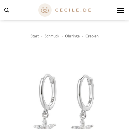
Zum
Inhalt
springen
Start
»
Schmuck
»
Ohrringe
»
Creolen