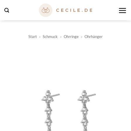
Zum
Inhalt
springen
Start
»
Schmuck
»
Ohrringe
»
Ohrhänger