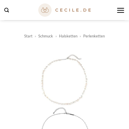
Zum
Inhalt
springen
Start
»
Schmuck
»
Halsketten
»
Perlenketten