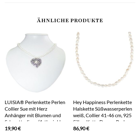
ÄHNLICHE PRODUKTE
LUISIA® Perlenkette Perlen
Hey Happiness Perlenkette
Collier Sue mit Herz
Halskette Süßwasserperlen
Anhänger mit Blumen und
weiß, Collier 41-46 cm, 925
Schmetterlinge (1-tlg., inkl.
Silber Kette Damen Perle,
19,90
€
86,90
€
Schmuckbox)
18K Gold, Brautschmuck