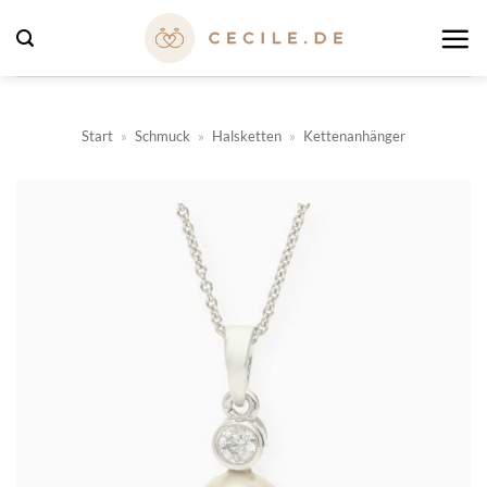
Zum
Inhalt
springen
Start
»
Schmuck
»
Halsketten
»
Kettenanhänger