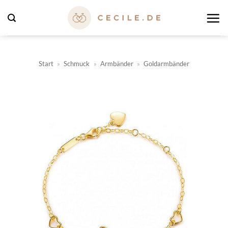
Zum
Inhalt
springen
Start
»
Schmuck
»
Armbänder
»
Goldarmbänder