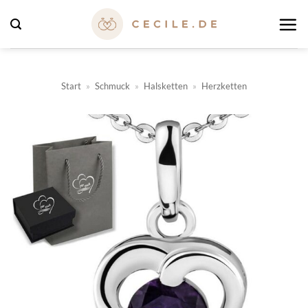
Zum
Inhalt
springen
Start
»
Schmuck
»
Halsketten
»
Herzketten