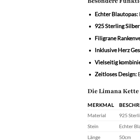
Besondere Funkti
Echter Blautopas:
925 Sterling Silber
Filigrane Rankenv
Inklusive Herz Ge
Vielseitig kombini
Zeitloses Design:
E
Die Limana Kette 
MERKMAL
BESCHR
Material
925 Sterli
Stein
Echter Bl
Länge
50cm