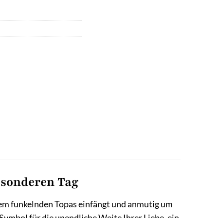
esonderen Tag
einem funkelnden Topas einfängt und anmutig um
 Symbol für die unendliche Weite Ihrer Liebe, ein