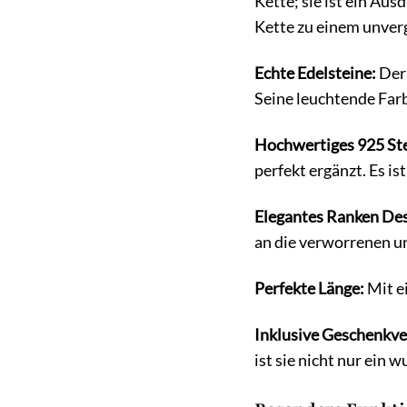
Kette; sie ist ein Ausd
Kette zu einem unver
Echte Edelsteine:
Der 
Seine leuchtende Farb
Hochwertiges 925 Ster
perfekt ergänzt. Es i
Elegantes Ranken Des
an die verworrenen u
Perfekte Länge:
Mit e
Inklusive Geschenkv
ist sie nicht nur ein