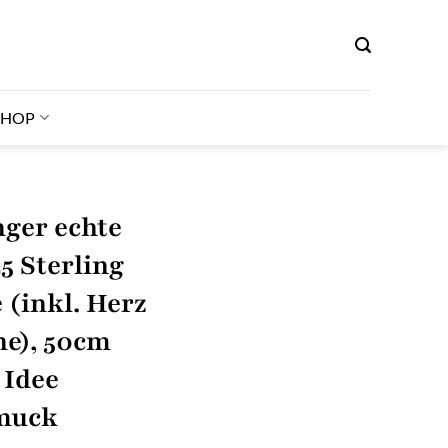
SHOP
ger echte
5 Sterling
 (inkl. Herz
e), 50cm
 Idee
muck