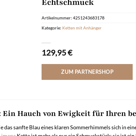
Echtschmuck
Artikelnummer:
4251243683178
Kategorie:
Ketten mit Anhänger
129,95
€
ZUM PARTNERSHOP
 Ein Hauch von Ewigkeit für Ihren b
 wie das sanfte Blau eines klaren Sommerhimmels sich in 
Limana
Kette ist mehr als nur ein Schmuckstück; sie ist ein