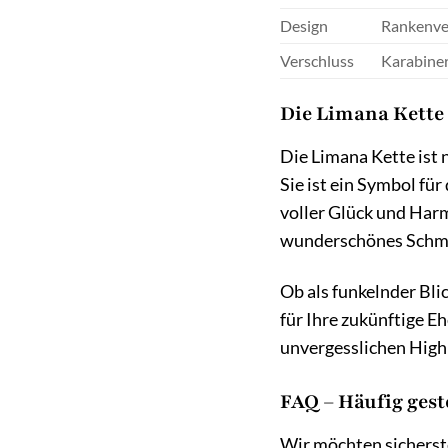
Design
Rankenve
Verschluss
Karabine
Die Limana Kette
Die Limana Kette ist 
Sie ist ein Symbol fü
voller Glück und Harm
wunderschönes Schmuc
Ob als funkelnder Bli
für Ihre zukünftige E
unvergesslichen Highl
FAQ – Häufig gest
Wir möchten sicherste