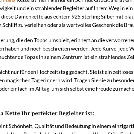
wigkeit und ein strahlender Begleiter auf Ihrem Weg in ei
t diese Damenkette aus echtem 925 Sterling Silber mit bl
n Schliff zu verleihen oder als wertvolles Geschenk die Br
erung, die den Topas umspielt, erinnert an die verworrene
n haben und noch beschreiten werden. Jede Kurve, jede Wi
euchtende Topas in seinem Zentrum ist ein strahlendes Zeic
nicht nur für den Hochzeitstag gedacht. Sie ist ein zeitlos
en magischen Tag erinnern wird. Tragen Sie sie zu besond
 oder einfach im Alltag, um sich selbst eine Freude zu mach
Kette Ihr perfekter Begleiter ist:
int Schönheit, Qualität und Bedeutung in einem einzigarti