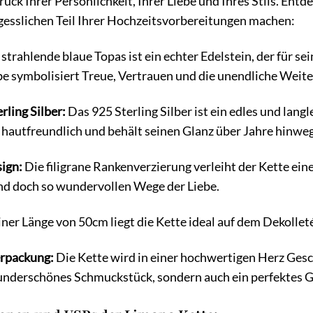
ruck Ihrer Persönlichkeit, Ihrer Liebe und Ihres Stils. Entde
gesslichen Teil Ihrer Hochzeitsvorbereitungen machen:
strahlende blaue Topas ist ein echter Edelstein, der für s
e symbolisiert Treue, Vertrauen und die unendliche Weite 
ling Silber:
Das 925 Sterling Silber ist ein edles und lang
st hautfreundlich und behält seinen Glanz über Jahre hinweg
ign:
Die filigrane Rankenverzierung verleiht der Kette ein
nd doch so wundervollen Wege der Liebe.
iner Länge von 50cm liegt die Kette ideal auf dem Dekollet
erpackung:
Die Kette wird in einer hochwertigen Herz Gesc
 wunderschönes Schmuckstück, sondern auch ein perfektes Ge