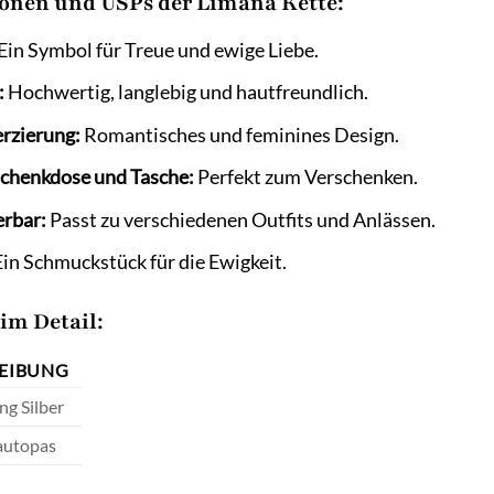
onen und USPs der Limana Kette:
Ein Symbol für Treue und ewige Liebe.
:
Hochwertig, langlebig und hautfreundlich.
erzierung:
Romantisches und feminines Design.
schenkdose und Tasche:
Perfekt zum Verschenken.
erbar:
Passt zu verschiedenen Outfits und Anlässen.
in Schmuckstück für die Ewigkeit.
im Detail:
EIBUNG
ng Silber
autopas