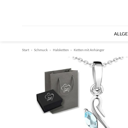
Zum
Inhalt
springen
ALLG
Start
»
Schmuck
»
Halsketten
»
Ketten mit Anhänger