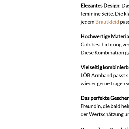
Elegantes Design:
Das
feminine Seite. Die k
jedem
Brautkleid
pass
Hochwertige Materia
Goldbeschichtung vers
Diese Kombination gar
Vielseitig kombinierb
LÖB Armband passt sic
wieder gerne tragen w
Das perfekte Geschen
Freundin, die bald h
der Wertschätzung un