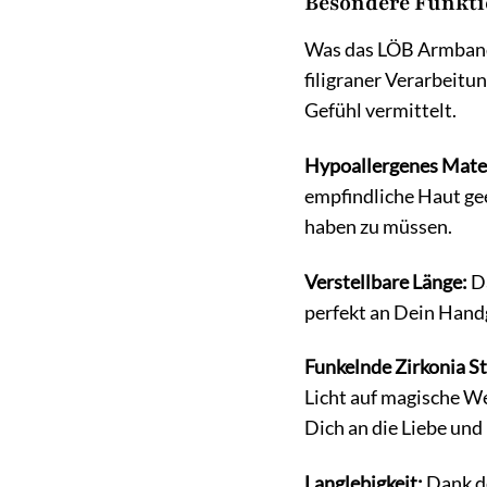
Besondere Funkti
Was das LÖB Armband 
filigraner Verarbeitu
Gefühl vermittelt.
Hypoallergenes Mater
empfindliche Haut ge
haben zu müssen.
Verstellbare Länge:
Da
perfekt an Dein Handg
Funkelnde Zirkonia St
Licht auf magische W
Dich an die Liebe und
Langlebigkeit:
Dank de