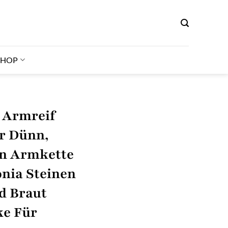
SHOP
Armreif
er Dünn,
n Armkette
onia Steinen
d Braut
e Für