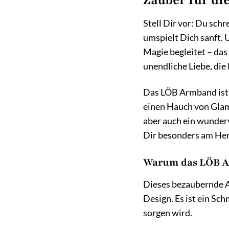
Stell Dir vor: Du schr
umspielt Dich sanft.
Magie begleitet – da
unendliche Liebe, die
Das LÖB Armband ist e
einen Hauch von Glamo
aber auch ein wunderv
Dir besonders am Herz
Warum das LÖB Ar
Dieses bezaubernde Ar
Design. Es ist ein S
sorgen wird.