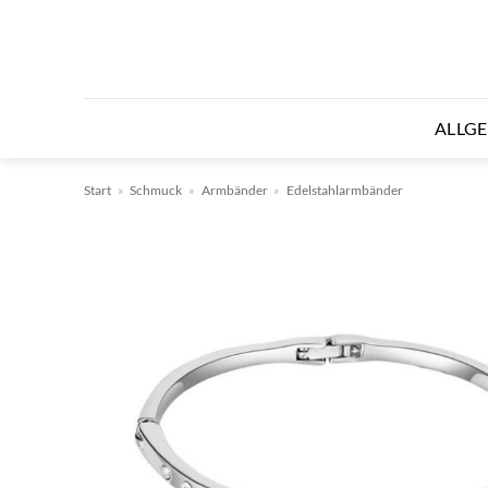
Zum
Inhalt
springen
ALLG
Start
»
Schmuck
»
Armbänder
»
Edelstahlarmbänder