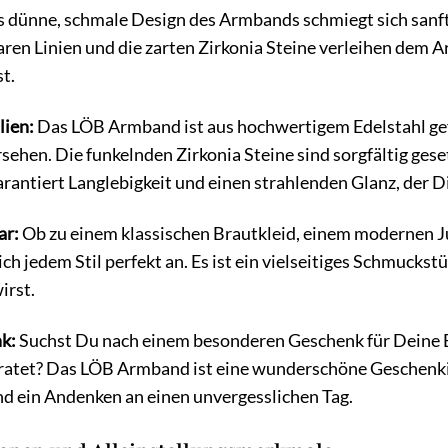
 dünne, schmale Design des Armbands schmiegt sich sanf
laren Linien und die zarten Zirkonia Steine verleihen dem A
t.
lien:
Das LÖB Armband ist aus hochwertigem Edelstahl gefe
ehen. Die funkelnden Zirkonia Steine sind sorgfältig gese
antiert Langlebigkeit und einen strahlenden Glanz, der D
ar:
Ob zu einem klassischen Brautkleid, einem modernen J
h jedem Stil perfekt an. Es ist ein vielseitiges Schmucks
irst.
k:
Suchst Du nach einem besonderen Geschenk für Deine B
eiratet? Das LÖB Armband ist eine wunderschöne Geschenki
d ein Andenken an einen unvergesslichen Tag.