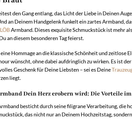
eitest den Gang entlang, das Licht der Liebe in Deinen Auge
 Und an Deinem Handgelenk funkelt ein zartes Armband, da
s
LÖB
Armband. Dieses exquisite Schmuckstück ist mehr als n
 Du an diesem besonderen Tag feierst.
ine Hommage an die klassische Schönheit und zeitlose Ele
ur wünscht, ohne dabei aufdringlich zu wirken. Es ist der
olles Geschenk für Deine Liebsten – sei es Deine
Trauzeu
en liegt.
mband Dein Herz erobern wird: Die Vorteile im
mband besticht durch seine filigrane Verarbeitung, die h
chmuckstück, das nicht nur an Deinem Hochzeitstag, sonde