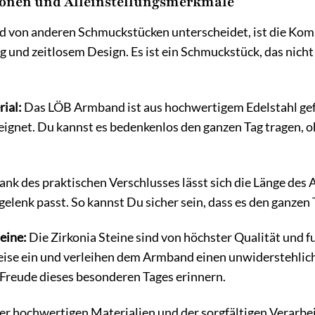
onen und Alleinstellungsmerkmale
von anderen Schmuckstücken unterscheidet, ist die Komb
ng und zeitlosem Design. Es ist ein Schmuckstück, das nich
ial:
Das LÖB Armband ist aus hochwertigem Edelstahl gefer
eignet. Du kannst es bedenkenlos den ganzen Tag tragen, 
nk des praktischen Verschlusses lässt sich die Länge des 
elenk passt. So kannst Du sicher sein, dass es den ganzen 
eine:
Die Zirkonia Steine sind von höchster Qualität und f
eise ein und verleihen dem Armband einen unwiderstehlich
 Freude dieses besonderen Tages erinnern.
r hochwertigen Materialien und der sorgfältigen Verarbe