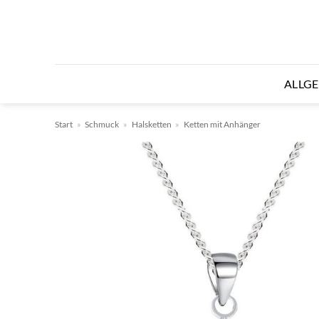
Zum
Inhalt
springen
ALLG
Start
»
Schmuck
»
Halsketten
»
Ketten mit Anhänger