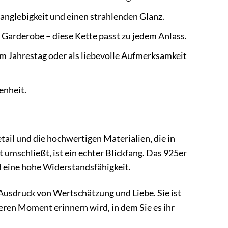
 Langlebigkeit und einen strahlenden Glanz.
 Garderobe – diese Kette passt zu jedem Anlass.
m Jahrestag oder als liebevolle Aufmerksamkeit
enheit.
ail und die hochwertigen Materialien, die in
 umschließt, ist ein echter Blickfang. Das 925er
nd eine hohe Widerstandsfähigkeit.
 Ausdruck von Wertschätzung und Liebe. Sie ist
ren Moment erinnern wird, in dem Sie es ihr