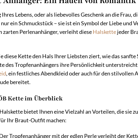
t Anhänger: Ein Hauch von Romantik 
Ihres Lebens, oder als liebevolles Geschenk an die Frau, d
s nur ein Schmuckstück – sie ist ein Symbol der Liebe und 
m zarten Perlenanhänger, verleiht diese
Halskette
jeder Br
wie diese Kette den Hals Ihrer Liebsten ziert, wie das sanf
tte des Tropfenanhängers ihre Persönlichkeit unterstreicht.
eid
, ein festliches Abendkleid oder auch für den stilvollen 
eude bereitet.
LÖB Kette im Überblick
lskette bietet Ihnen eine Vielzahl an Vorteilen, die sie 
für Ihr Braut-Outfit machen:
Der Tropfenanhänger mit der edlen Perle verleiht der Kette