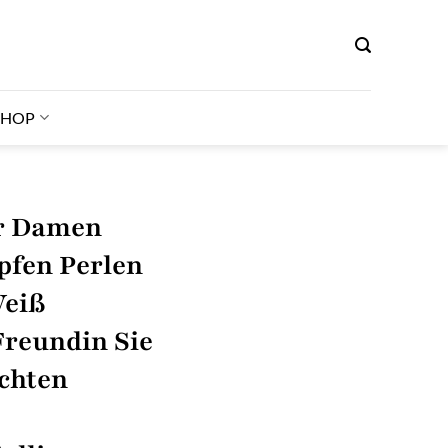
SHOP
r Damen
opfen Perlen
Weiß
Freundin Sie
chten