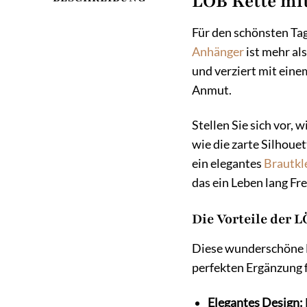
LÖB Kette mi
Für den schönsten Tag 
Anhänger
ist mehr al
und verziert mit eine
Anmut.
Stellen Sie sich vor, 
wie die zarte Silhoue
ein elegantes
Brautkl
das ein Leben lang Fr
Die Vorteile der 
Diese wunderschöne Ha
perfekten Ergänzung 
Elegantes Design: