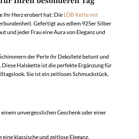
für Ihren besonderen Tag
ie Ihr Herz erobert hat: Die
LÖB
Kette mit
Verbundenheit. Gefertigt aus edlem 925er Silber
aut und jeder Frau eine Aura von Eleganz und
te Schimmern der Perle ihr Dekolleté betont und
 Diese Halskette ist die perfekte Ergänzung für
Alltagslook. Sie ist ein zeitloses Schmuckstück,
zu einem unvergesslichen Geschenk oder einer
 eine klassische und zeitlose Eleganz.