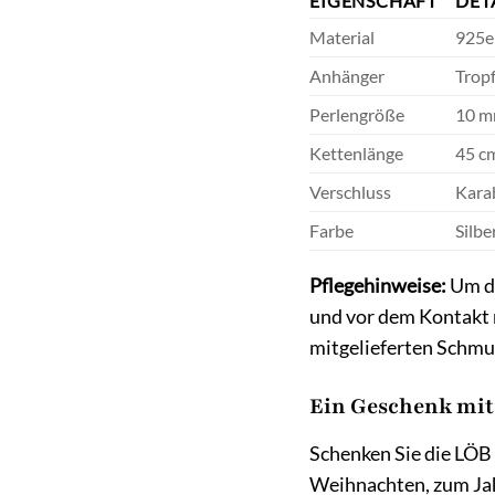
EIGENSCHAFT
DET
Material
925er
Anhänger
Tropf
Perlengröße
10 
Kettenlänge
45 c
Verschluss
Kara
Farbe
Silbe
Pflegehinweise:
Um de
und vor dem Kontakt m
mitgelieferten Schmu
Ein Geschenk mi
Schenken Sie die LÖB 
Weihnachten, zum Jahr