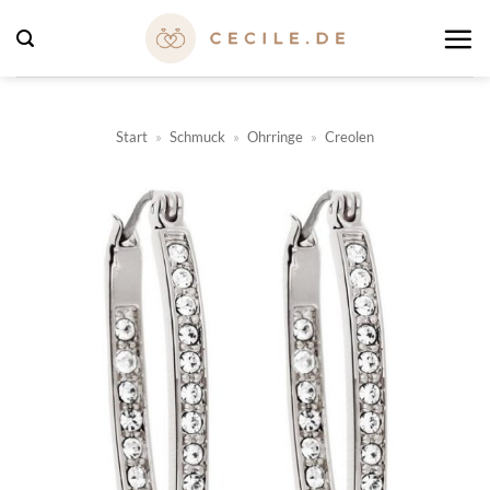
Zum
Inhalt
springen
Start
»
Schmuck
»
Ohrringe
»
Creolen