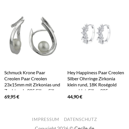
Schmuck Krone Paar
Hey Happiness Paar Creolen
Creolen Paar Creolen
Silber Ohrringe Zirkonia
23x15mm mit Zirkonias und
klein rund, 18K Roségold
Zuchtperle 925 Silber, Silber
vergoldet, Silber 925
69,95
€
44,90
€
925
Ohrringe Damen Kristalle,
Brautschmuck
IMPRESSUM
DATENSCHUTZ
Copyright 2026 ©
Cecile.de