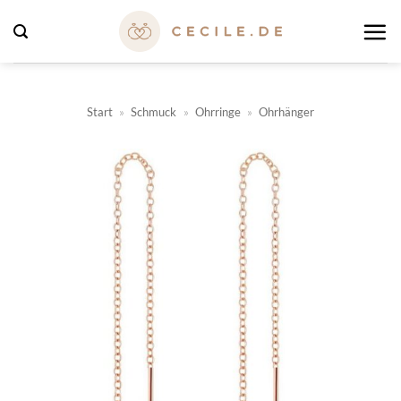
Zum
Inhalt
springen
Start
»
Schmuck
»
Ohrringe
»
Ohrhänger