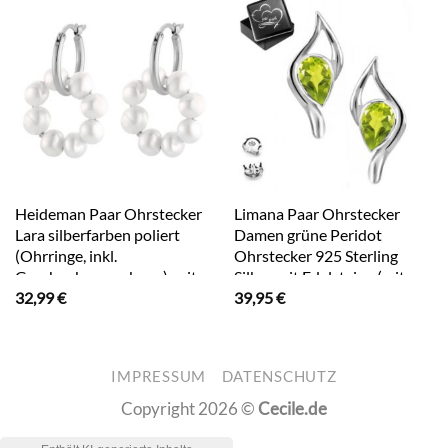
Heideman Paar Ohrstecker
Limana Paar Ohrstecker
Lara silberfarben poliert
Damen grüne Peridot
(Ohrringe, inkl.
Ohrstecker 925 Sterling
Geschenkverpackung), mit
Silber mit Edelsteine (mit
32,99
€
39,95
€
Perle
Herz Gravur Dose), Frauen
Ohrringe Geschenk Idee
Geschenkidee Schmuck für
jeden Tag
IMPRESSUM
DATENSCHUTZ
Copyright 2026 ©
Cecile.de