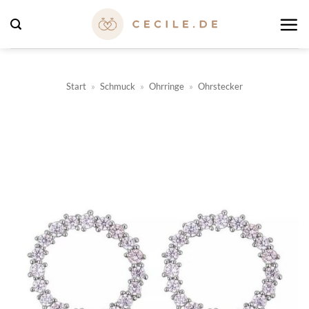
Zum
Inhalt
springen
Start
»
Schmuck
»
Ohrringe
»
Ohrstecker