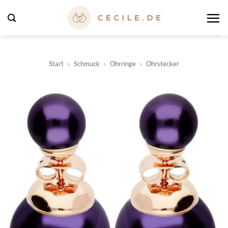
Zum
Inhalt
springen
Start
»
Schmuck
»
Ohrringe
»
Ohrstecker