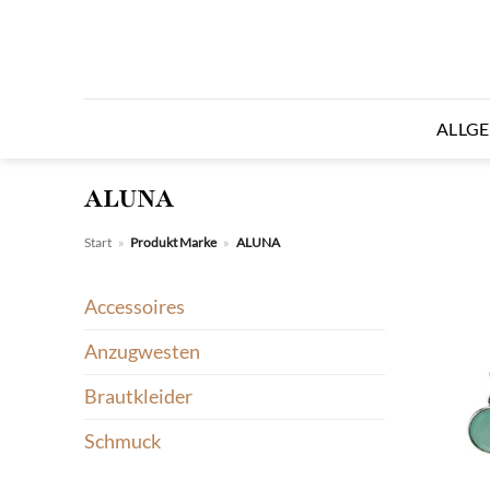
Zum
Inhalt
springen
ALLG
ALUNA
Start
»
Produkt Marke
»
ALUNA
Accessoires
Anzugwesten
Brautkleider
Schmuck