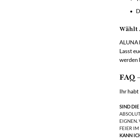
D
Wählt 
ALUNA bi
Lasst eu
werden l
FAQ –
Ihr habt
SIND DI
ABSOLUT!
IGNEN. V
EIER IM 
KANN IC