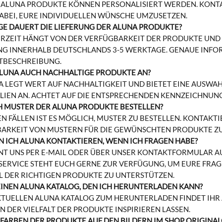
LE ALUNA PRODUKTE KÖNNEN PERSONALISIERT WERDEN. KONT
ABEI, EURE INDIVIDUELLEN WÜNSCHE UMZUSETZEN.
GE DAUERT DIE LIEFERUNG DER ALUNA PRODUKTE?
FERZEIT HÄNGT VON DER VERFÜGBARKEIT DER PRODUKTE UND 
NG INNERHALB DEUTSCHLANDS 3-5 WERKTAGE. GENAUE INFOR
TBESCHREIBUNG.
ALUNA AUCH NACHHALTIGE PRODUKTE AN?
NA LEGT WERT AUF NACHHALTIGKEIT UND BIETET EINE AUS
LIEN AN. ACHTET AUF DIE ENTSPRECHENDEN KENNZEICHNUNG
H MUSTER DER ALUNA PRODUKTE BESTELLEN?
GEN FÄLLEN IST ES MÖGLICH, MUSTER ZU BESTELLEN. KONTAK
ARKEIT VON MUSTERN FÜR DIE GEWÜNSCHTEN PRODUKTE ZU
N ICH ALUNA KONTAKTIEREN, WENN ICH FRAGEN HABE?
NT UNS PER E-MAIL ODER ÜBER UNSER KONTAKTFORMULAR AU
ERVICE STEHT EUCH GERNE ZUR VERFÜGUNG, UM EURE FRAG
 DER RICHTIGEN PRODUKTE ZU UNTERSTÜTZEN.
 EINEN ALUNA KATALOG, DEN ICH HERUNTERLADEN KANN?
KTUELLEN ALUNA KATALOG ZUM HERUNTERLADEN FINDET IHR 
N DER VIELFALT DER PRODUKTE INSPIRIEREN LASSEN.
E FARBEN DER PRODUKTE AUF DEN BILDERN IM SHOP ORIGINA