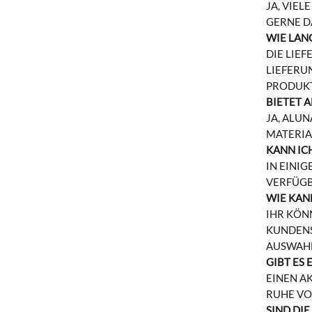
JA, VIE
GERNE D
WIE LAN
DIE LIE
LIEFERU
PRODUK
BIETET 
JA, ALU
MATERIA
KANN IC
IN EINI
VERFÜGB
WIE KAN
IHR KÖN
KUNDENS
AUSWAHL
GIBT ES
EINEN A
RUHE VO
SIND DI