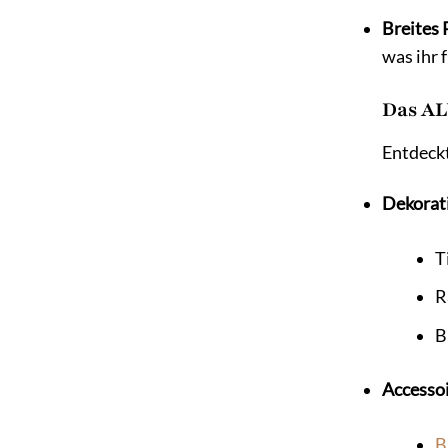
Breites
was ihr 
Das AL
Entdeckt
Dekorat
T
R
B
Accessoi
B