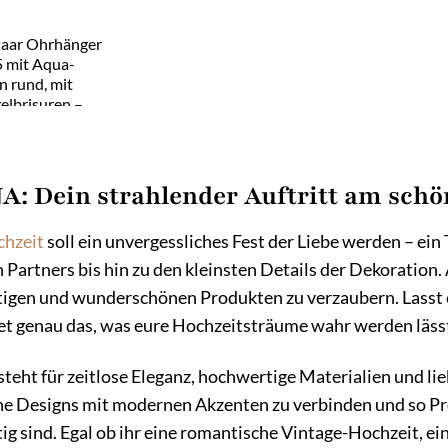
aar Ohrhänger
5 mit Aqua-
 rund, mit
elbrisuren –
muck – er0367x1
: Dein strahlender Auftritt am schö
hzeit
soll ein unvergessliches Fest der Liebe werden – ein 
n Partners bis hin zu den kleinsten Details der Dekoration
tigen und wunderschönen Produkten zu verzaubern. Lasst eu
et genau das, was eure Hochzeitsträume wahr werden läss
eht für zeitlose Eleganz, hochwertige Materialien und lie
he Designs mit modernen Akzenten zu verbinden und so Prod
tig sind. Egal ob ihr eine romantische Vintage-Hochzeit, 