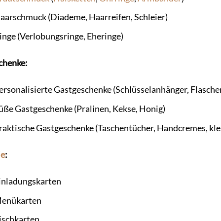
aarschmuck (Diademe, Haarreifen, Schleier)
inge (Verlobungsringe, Eheringe)
chenke:
ersonalisierte Gastgeschenke (Schlüsselanhänger, Flasche
üße Gastgeschenke (Pralinen, Kekse, Honig)
raktische Gastgeschenke (Taschentücher, Handcremes, kle
ie
:
inladungskarten
enükarten
ischkarten