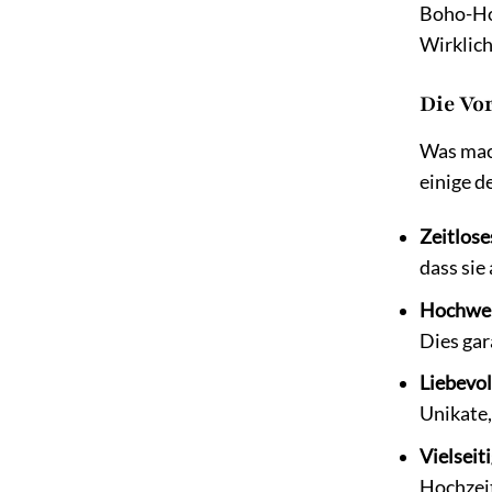
Boho-Hoc
Wirklich
Die Vo
Was mach
einige d
Zeitlose
dass sie
Hochwer
Dies gar
Liebevol
Unikate
Vielseiti
Hochzei