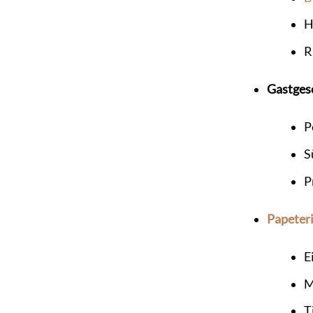
H
R
Gastges
P
S
P
Papeter
E
M
T