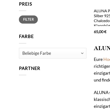
PREIS
ALUNA P
Silber 92
Min.
Max.
FILTER
Preis
Preis
Chalcedon
Klappbüg
Brautsch
65,00
€
FARBE
ALUNA
Eure
Hoc
richtige
PARTNER
einzigar
und find
ALUNA st
klassisc
einzigar