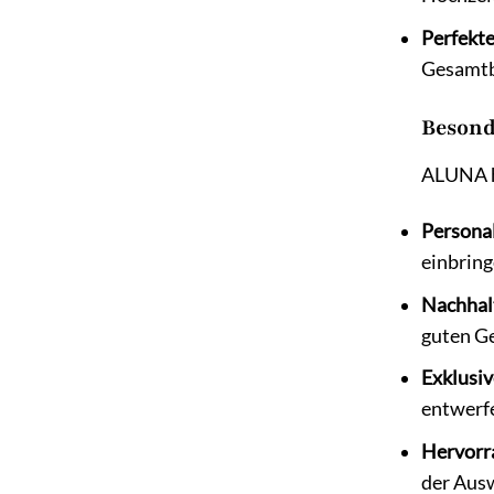
Perfekt
Gesamtbi
Besond
ALUNA h
Personal
einbring
Nachhalt
guten Ge
Exklusiv
entwerfe
Hervorr
der Ausw