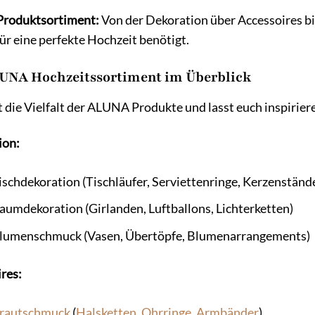
 Produktsortiment:
Von der Dekoration über Accessoires bi
für eine perfekte Hochzeit benötigt.
UNA Hochzeitssortiment im Überblick
 die Vielfalt der ALUNA Produkte und lasst euch inspirier
ion:
ischdekoration (Tischläufer, Serviettenringe, Kerzenständ
aumdekoration (Girlanden, Luftballons, Lichterketten)
lumenschmuck (Vasen, Übertöpfe, Blumenarrangements)
res:
rautschmuck
(
Halsketten
,
Ohrringe
,
Armbänder
)