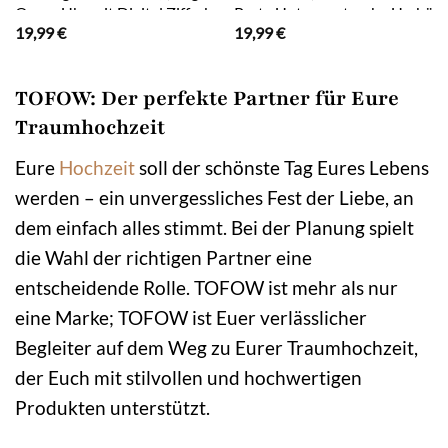
Quarz Uhr mit Digital Zifferblatt und
Party Unterarmtasche Umhäng
19,99
€
19,99
€
Elastisch Legierung Armband .Frauen
Schultertasche mit
Mädchen Strass Quarzuhr für
Schulterkette,Tropfenförmig/q
Weihnachten Bracelet Jewelry
sind zwei Formen erhältlich,Ch
TOFOW: Der perfekte Partner für Eure
Set.Damengeschenke, Weihnachten,
Halskette Ohrringe Glitzer Ar
Valentinstag, Hochzeitstag,
Abschlussball Schmuck Set Da
Traumhochzeit
Muttertag,Lehrertag, 4-tlg.,
Hochzeitsschmuck Braut Das p
Geburtstage usw Es kann als
Geschenk für Frauen, 4-tlg., Ein
Eure
Hochzeit
soll der schönste Tag Eures Lebens
Schmuckdisplay,Brautschmuckzubehör),
unverzichtbares Schmuck-Outfi
werden – ein unvergessliches Fest der Liebe, an
Kunstfotos usw.verwendet
Sommer), Perfekt für jeden Anla
werden.Hochwertige Geschenkbox
Hautton
dem einfach alles stimmt. Bei der Planung spielt
die Wahl der richtigen Partner eine
entscheidende Rolle. TOFOW ist mehr als nur
eine Marke; TOFOW ist Euer verlässlicher
Begleiter auf dem Weg zu Eurer Traumhochzeit,
der Euch mit stilvollen und hochwertigen
Produkten unterstützt.