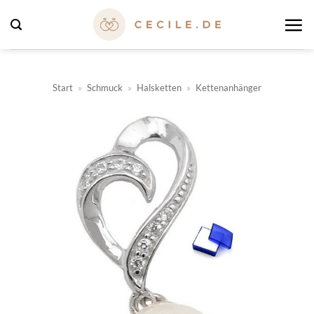
Zum
Inhalt
springen
Start
»
Schmuck
»
Halsketten
»
Kettenanhänger