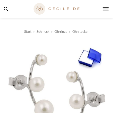
Zum
Inhalt
springen
Start
»
Schmuck
»
Ohrringe
»
Ohrstecker