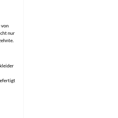
e von
icht nur
zehnte.
kleider
efertigt