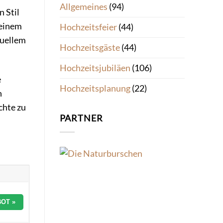
Allgemeines
(94)
n Stil
 einem
Hochzeitsfeier
(44)
duellem
Hochzeitsgäste
(44)
Hochzeitsjubiläen
(106)
e
Hochzeitsplanung
(22)
n
chte zu
PARTNER
OT »