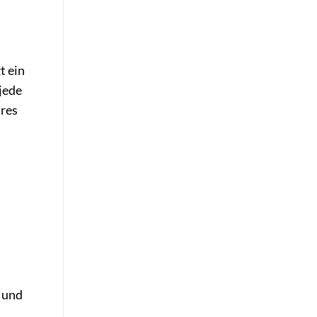
zt ein
jede
ares
t und