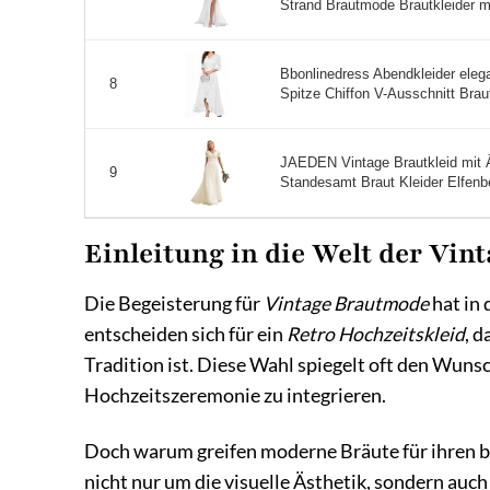
Strand Brautmode Brautkleider m
Bbonlinedress Abendkleider eleg
8
Spitze Chiffon V-Ausschnitt Brautj
JAEDEN Vintage Brautkleid mit Ä
9
Standesamt Braut Kleider Elfenbe
Einleitung in die Welt der Vin
Die Begeisterung für
Vintage Brautmode
hat in
entscheiden sich für ein
Retro Hochzeitskleid
, d
Tradition ist. Diese Wahl spiegelt oft den Wuns
Hochzeitszeremonie zu integrieren.
Doch warum greifen moderne Bräute für ihren 
nicht nur um die visuelle Ästhetik, sondern auch 