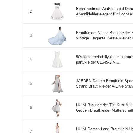
Bbonlinedress Weißes kleid Dame
2
Abendkleider elegant für Hochzeit
Brautkleider A-Line Brautkleider
3
Vintage Elegante Weiße Kleider P
50s kleid rockabilly ärmellos par
4
partykleider CL645-2 M ...
JAEDEN Damen Brautkleid Spaghe
5
Strand Braut Kleider A-Linie Sta
HUINI Brautkleider Tüll Kurz A-
6
Größen Brautkleider Mutterschaft 
HUINI Damen Lang Brautkleid Ho
7