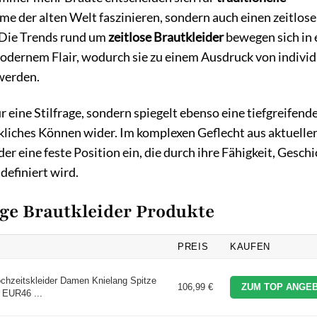
rme der alten Welt faszinieren, sondern auch einen zeitlose
 Die Trends rund um
zeitlose Brautkleider
bewegen sich in
dernem Flair, wodurch sie zu einem Ausdruck von indivi
werden.
 eine Stilfrage, sondern spiegelt ebenso eine tiefgreifend
liches Können wider. Im komplexen Geflecht aus aktuelle
eine feste Position ein, die durch ihre Fähigkeit, Geschi
definiert wird.
age Brautkleider Produkte
PREIS
KAUFEN
chzeitskleider Damen Knielang Spitze
106,99 €
ZUM TOP ANGEB
 EUR46 ...