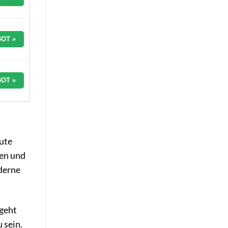
OT »
OT »
ute
ten und
oderne
 geht
 sein.