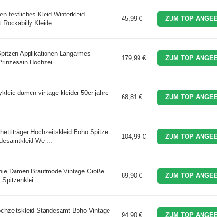
n festliches Kleid Winterkleid
45,99 €
ZUM TOP ANGEB
 Rockabilly Kleide ...
 Spitzen Applikationen Langarmes
179,99 €
ZUM TOP ANGEB
rinzessin Hochzei ...
tykleid damen vintage kleider 50er jahre
68,81 €
ZUM TOP ANGEB
ttiträger Hochzeitskleid Boho Spitze
104,99 €
ZUM TOP ANGEB
ndesamtkleid We ...
Linie Damen Brautmode Vintage Große
89,90 €
ZUM TOP ANGEB
Spitzenklei ...
chzeitskleid Standesamt Boho Vintage
94,90 €
ZUM TOP ANGEB