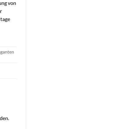
tung von
r
ntage
leganten
rden.