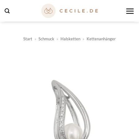
Zum
Inhalt
springen
Start
»
Schmuck
»
Halsketten
»
Kettenanhänger