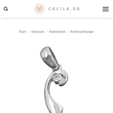
Zum
Inhalt
springen
Start
»
Schmuck
»
Halsketten
»
Kettenanhänger