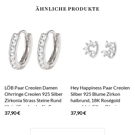
ÄHNLICHE PRODUKTE
LÖB Paar Creolen Damen
Hey Happiness Paar Creolen
Ohrringe Creolen 925 Silber
Silber 925 Blume Zirkon
Zirkonia Strass Steine Rund
halbrund, 18K Roségold
Klein (Geschenke für Frauen
vergoldet, Silber Ohrringe
37,90
€
37,90
€
Braut zum Geburtstag
Damen Kristalle Blatt klein,
Weihnachten
Brautschmuck
Weihnachtsgeschenke),
Klappcreolen Kreolen