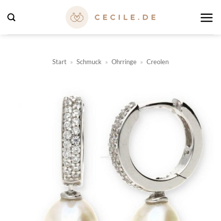
Zum
Inhalt
springen
Start
»
Schmuck
»
Ohrringe
»
Creolen