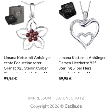
Limana Kette mit Anhänger
Limana Kette mit Anhänger
echte Edelsteine roter
Damen Herzkette 925
Granat 925 Sterling Silber
Sterling Silber Herz
Blume Silberkette (inkl. Herz
Silberkette (inkl. Herz
99,95
€
59,95
€
Geschenkdose und Tüte),
Geschenkdose),
50cm Geschenkidee
Herzanhänger
Geschenk Idee Damenkette
Liebesgeschenk Liebe
Damenschmuck
Geschenk Idee Echtschmuck
IMPRESSUM
DATENSCHUTZ
Copyright 2026 ©
Cecile.de