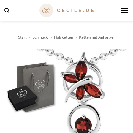
Zum
Inhalt
springen
Start
»
Schmuck
»
Halsketten
»
Ketten mit Anhänger