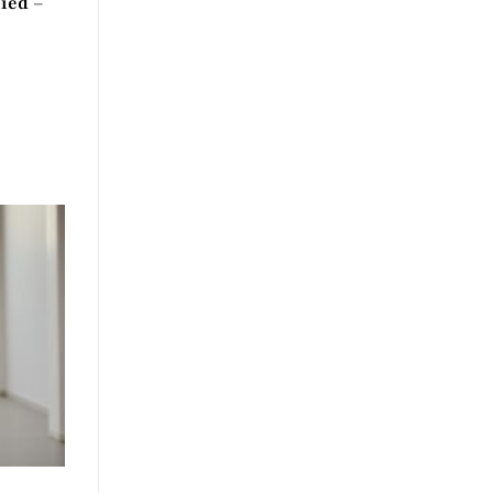
ied –