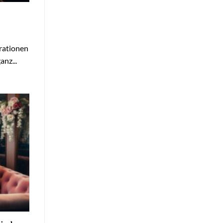
irationen
nz...