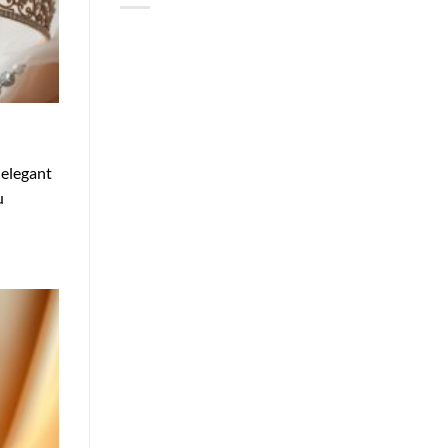
elegant
u